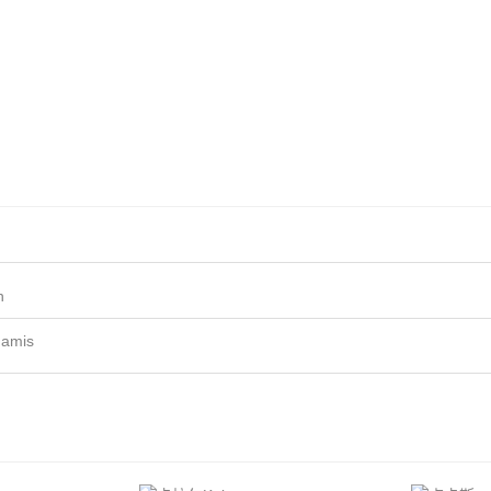
n
amis