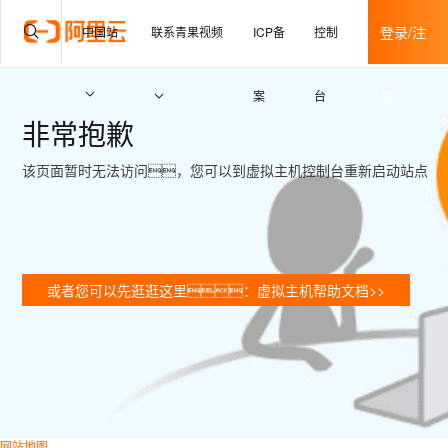
产品
解决方案
文档与社区
登录/注
免费试用
中国站
联系青果视频
ICP备
控制
册
案
台
非常抱歉
该页面暂时无法访问，您可以到虚拟主机控制台重新启动站点
或者您可以先逛逛这里：虚拟主机帮助文档>>
网站地图