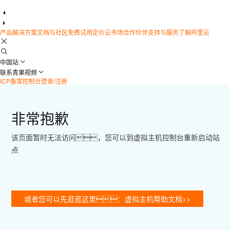
产品
解决方案
文档与社区
免费试用
定价
云市场
合作伙伴
支持与服务
了解阿里云
中国站
联系青果视频
ICP备案
控制台
登录/注册
非常抱歉
该页面暂时无法访问，您可以到虚拟主机控制台重新启动站
点
或者您可以先逛逛这里：虚拟主机帮助文档>>